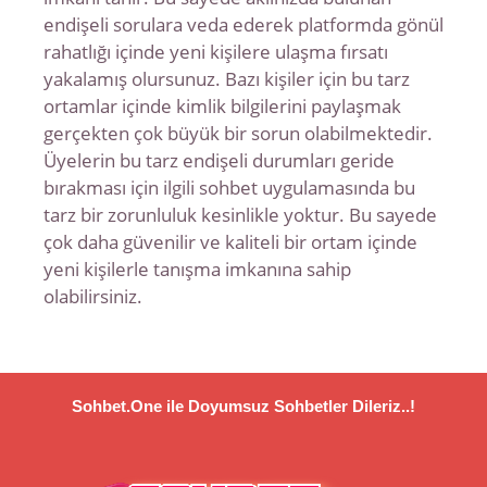
endişeli sorulara veda ederek platformda gönül
rahatlığı içinde yeni kişilere ulaşma fırsatı
yakalamış olursunuz. Bazı kişiler için bu tarz
ortamlar içinde kimlik bilgilerini paylaşmak
gerçekten çok büyük bir sorun olabilmektedir.
Üyelerin bu tarz endişeli durumları geride
bırakması için ilgili sohbet uygulamasında bu
tarz bir zorunluluk kesinlikle yoktur. Bu sayede
çok daha güvenilir ve kaliteli bir ortam içinde
yeni kişilerle tanışma imkanına sahip
olabilirsiniz.
Sohbet.One ile Doyumsuz Sohbetler Dileriz..!