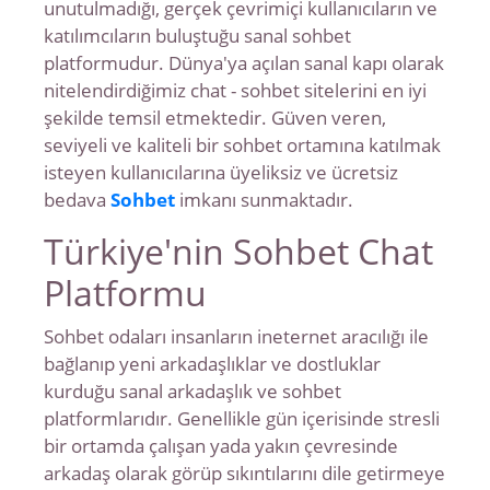
unutulmadığı, gerçek çevrimiçi kullanıcıların ve
katılımcıların buluştuğu sanal sohbet
platformudur. Dünya'ya açılan sanal kapı olarak
nitelendirdiğimiz chat - sohbet sitelerini en iyi
şekilde temsil etmektedir. Güven veren,
seviyeli ve kaliteli bir sohbet ortamına katılmak
isteyen kullanıcılarına üyeliksiz ve ücretsiz
bedava
Sohbet
imkanı sunmaktadır.
Türkiye'nin Sohbet Chat
Platformu
Sohbet odaları insanların ineternet aracılığı ile
bağlanıp yeni arkadaşlıklar ve dostluklar
kurduğu sanal arkadaşlık ve sohbet
platformlarıdır. Genellikle gün içerisinde stresli
bir ortamda çalışan yada yakın çevresinde
arkadaş olarak görüp sıkıntılarını dile getirmeye