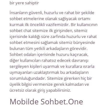
bir yere sahiptir
İnsanların güvenli, huzurlu ve rahat bir şekilde
sohbet etmelerine olanak sağlıyacak ortamı
kurmak ilk öncelikli vazifemizdir. Bir kullanıcının
sohbet chat sitemize ilk girişinden, sitemiz
içerisinde kaldığı süre zarfında huzurlu ve rahat
sohbet etmesini sağlamak sitemiz bünyesinde
bulunan tüm yetkili arkadaşların görevidir.
Sohbet odaları içerisinde huzuru kaçıracak,
diğer kullanıcıları rahatsız edecek davranışı
sergileyen kişileri uyarmak ve kurallara ısrarla
uymayanları uzaklaştırmak bu arkadaşların
sorumluluğundadır. Sitemize girerken hiç bir
üyelik bilgisi vermenize gerek kalmadan ve
ücretsiz olarak giriş yapabilirsiniz.
Mobilde Sohbet.One