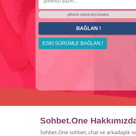
şifreniz yoksa boş bırakın.
ESKİ SÜRÜMLE BAĞLAN !
Sohbet.One Hakkımızd
Sohbet.One sohbet, chat ve arkadaşlık oda