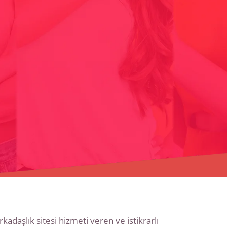
adaşlık sitesi hizmeti veren ve istikrarlı